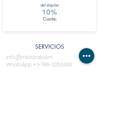
del alquiler
10%
Cuota:
SERVICIOS
info@mkdoral.com
WhatsApp: +
1-786-3250436
¡Chatea ahora!